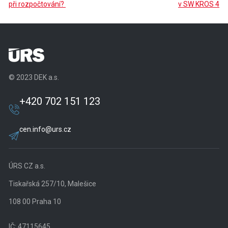
při rozpočtování?
v SW KROS 4
© 2023 DEK a.s.
+420 702 151 123
cen.info@urs.cz
ÚRS CZ a.s.
Tiskařská 257/10, Malešice
108 00 Praha 10
IČ: 47115645