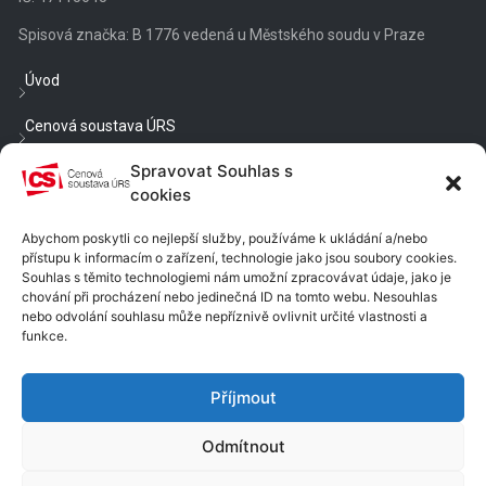
Spisová značka: B 1776 vedená u Městského soudu v Praze
Úvod
Cenová soustava ÚRS
Spravovat Souhlas s
Veřejné zakázky
cookies
Třídníky a číselníky
Abychom poskytli co nejlepší služby, používáme k ukládání a/nebo
přístupu k informacím o zařízení, technologie jako jsou soubory cookies.
Blog
Souhlas s těmito technologiemi nám umožní zpracovávat údaje, jako je
chování při procházení nebo jedinečná ID na tomto webu. Nesouhlas
Cenové a technické podmínky
nebo odvolání souhlasu může nepříznivě ovlivnit určité vlastnosti a
funkce.
Nastavení cookies
Příjmout
Chcete být v obraze?
Odmítnout
Dostávat e-mailem rady, náměty a informace?