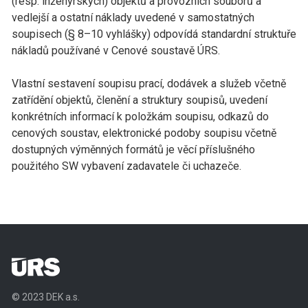
(resp. inženýrských) objektů a provozních souborů a
vedlejší a ostatní náklady uvedené v samostatných
soupisech (§ 8–10 vyhlášky) odpovídá standardní struktuře
nákladů používané v Cenové soustavě ÚRS.
Vlastní sestavení soupisu prací, dodávek a služeb včetně
zatřídění objektů, členění a struktury soupisů, uvedení
konkrétních informací k položkám soupisu, odkazů do
cenových soustav, elektronické podoby soupisu včetně
dostupných výměnných formátů je věcí příslušného
použitého SW vybavení zadavatele či uchazeče.
© 2023 DEK a.s.