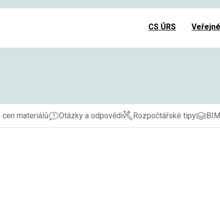
CS ÚRS
Veřejn
 cen materiálů
Otázky a odpovědi
Rozpočtářské tipy
BI