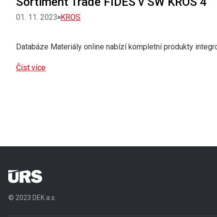
Sortiment Trade FIDES v SW KROS 4
Rubriky
01. 11. 2023
KROS
Databáze Materiály online nabízí kompletní produkty integ
Číst více
© 2023 DEK a.s.