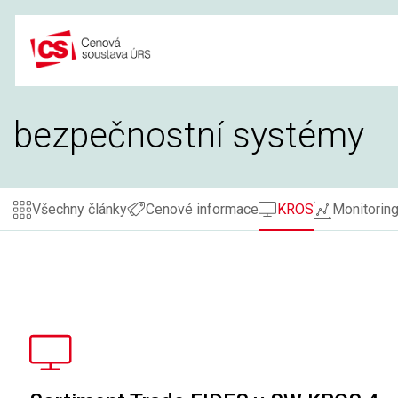
Přeskočit
na
obsah
bezpečnostní systémy
Všechny články
Cenové informace
KROS
Monitoring