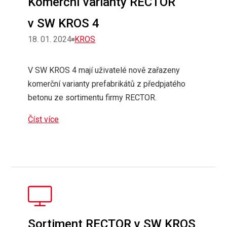
Komerční varianty RECTOR
v SW KROS 4
Rubriky
18. 01. 2024
KROS
V SW KROS 4 mají uživatelé nově zařazeny
komerční varianty prefabrikátů z předpjatého
betonu ze sortimentu firmy RECTOR.
Číst více
Sortiment RECTOR v SW KROS