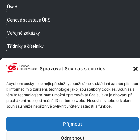
Úvod
Cenová soustava ÚRS
Veřejné zakázky
Třídníky a číselníky
Blog
Spravovat Souhlas s cookies
Cenové a technické podmínky
Abychom poskytli co nejlepší služby, používáme k ukládání a/nebo přístupu
Nastavení cookies
k informacím o zařízení, technologie jako jsou soubory cookies. Souhlas s
těmito technologiemi nám umožní zpracovávat údaje, jako je chování při
Chcete být v obraze?
procházení nebo jedinečná ID na tomto webu. Nesouhlas nebo odvolání
souhlasu může nepříznivě ovlivnit určité vlastnosti a funkce.
Dostávat e-mailem rady, náměty a informace?
Příjmout
PŘIHLÁSIT SE K ODBĚRU
Odmítnout