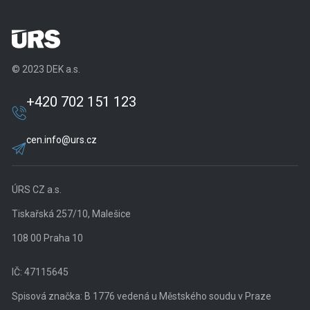
© 2023 DEK a.s.
+420 702 151 123
cen.info@urs.cz
ÚRS CZ a.s.
Tiskařská 257/10, Malešice
108 00 Praha 10
IČ: 47115645
Spisová značka: B 1776 vedená u Městského soudu v Praze