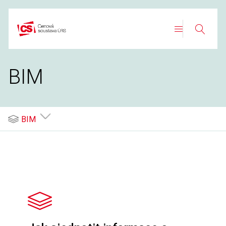
Přeskočit
na
Search
obsah
BIM
BIM