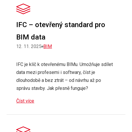
IFC – otevřený standard pro
BIM data
Rubriky
12. 11. 2025
BIM
IFC je klíč k otevřenému BIMu. Umožňuje sdílet
data mezi profesemi i softwary, číst je
dlouhodobě a bez ztrát – od návrhu až po
správu stavby. Jak přesně funguje?
Číst více