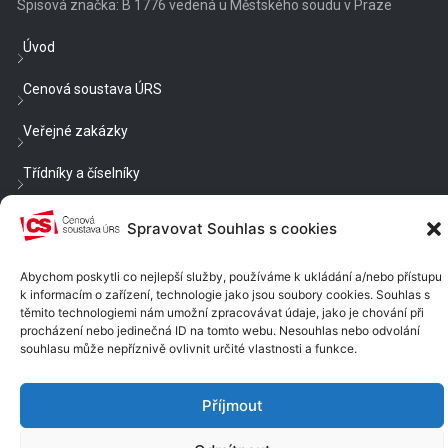
Spisová značka: B 1776 vedená u Městského soudu v Praze
Úvod
Cenová soustava ÚRS
Veřejné zakázky
Třídníky a číselníky
Blog
Spravovat Souhlas s cookies
Cenové a technické podmínky
Abychom poskytli co nejlepší služby, používáme k ukládání a/nebo přístupu
k informacím o zařízení, technologie jako jsou soubory cookies. Souhlas s
Nastavení cookies
těmito technologiemi nám umožní zpracovávat údaje, jako je chování při
procházení nebo jedinečná ID na tomto webu. Nesouhlas nebo odvolání
Chcete být v obraze?
souhlasu může nepříznivě ovlivnit určité vlastnosti a funkce.
Dostávat e-mailem rady, náměty a informace?
Příjmout
PŘIHLÁSIT SE K ODBĚRU