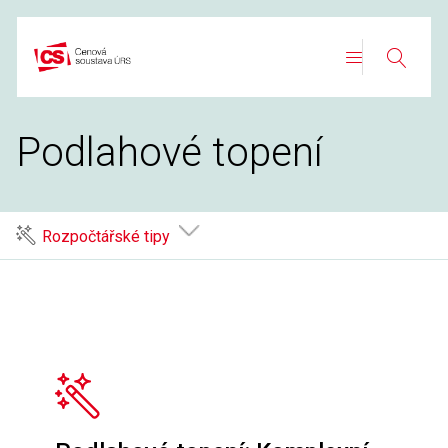
Přeskočit
na
Search
obsah
Podlahové topení
Rozpočtářské tipy