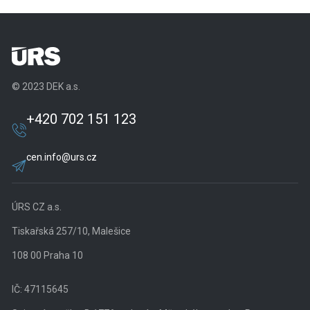
© 2023 DEK a.s.
+420 702 151 123
cen.info@urs.cz
ÚRS CZ a.s.
Tiskařská 257/10, Malešice
108 00 Praha 10
IČ: 47115645