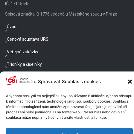
IČ: 47115645
Spisová značka: B 1776 vedená u Městského soudu v Praze
Úvod
Cenová soustava ÚRS
Veřejné zakázky
Třídníky a číselníky
Blog
Spravovat Souhlas s cookies
Cenové a technické podmínky
Abychom poskytli co nejlepší služby, používáme k ukládání a/nebo přístupu
k informacím o zařízení, technologie jako jsou soubory cookies. Souhlas s
Nastavení cookies
těmito technologiemi nám umožní zpracovávat údaje, jako je chování při
procházení nebo jedinečná ID na tomto webu. Nesouhlas nebo odvolání
Chcete být v obraze?
souhlasu může nepříznivě ovlivnit určité vlastnosti a funkce.
Dostávat e-mailem rady, náměty a informace?