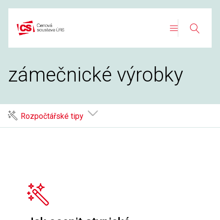
Přeskočit
na
Search
obsah
zámečnické výrobky
Rozpočtářské tipy