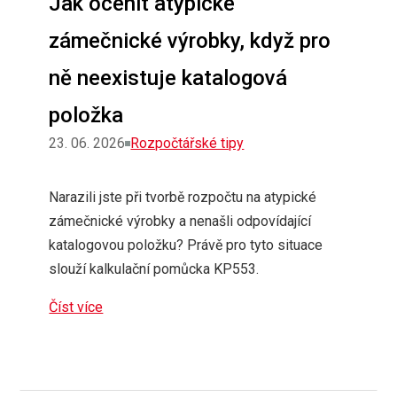
Jak ocenit atypické
zámečnické výrobky, když pro
ně neexistuje katalogová
položka
Rubriky
23. 06. 2026
Rozpočtářské tipy
Narazili jste při tvorbě rozpočtu na atypické
zámečnické výrobky a nenašli odpovídající
katalogovou položku? Právě pro tyto situace
slouží kalkulační pomůcka KP553.
Číst více