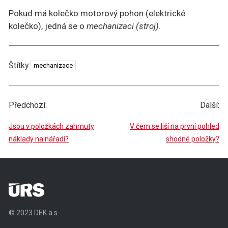
Pokud má kolečko motorový pohon (elektrické
kolečko), jedná se o
mechanizaci (stroj)
.
Štítky
Štítky:
mechanizace
Předchozí:
Další:
Jsou v položkách zahrnuty
V čem se liší na první pohled
náklady na nářadí?
shodné položky?
© 2023 DEK a.s.