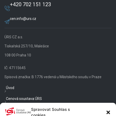
+420 702 151 123
cen.info@urs.cz
ÚRS CZ a.s.
Tiskařská 257/10, Malešice
108 00 Praha 10
IČ: 47115645
Spisová značka: B 1776 vedená u Městského soudu v Praze
Úvod
Cenová soustava ÚRS
Spravovat Souhlas s
Veřejné zakázky
cookies