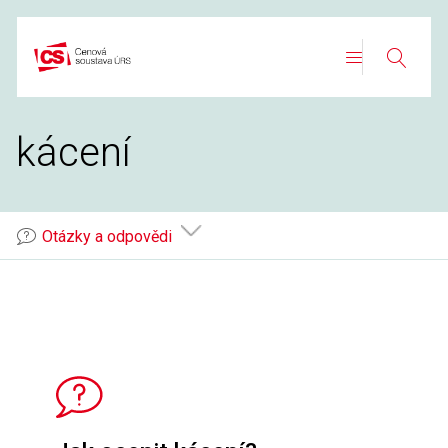
Přeskočit
na
Search
obsah
kácení
Otázky a odpovědi