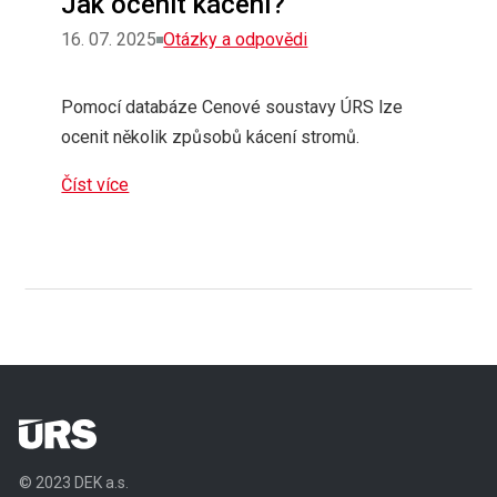
Jak ocenit kácení?
Rubriky
16. 07. 2025
Otázky a odpovědi
Pomocí databáze Cenové soustavy ÚRS lze
ocenit několik způsobů kácení stromů.
Číst více
© 2023 DEK a.s.