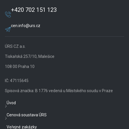
+420 702 151 123
cen.info@urs.cz
ÚRS CZ a.s.
Tiskařská 257/10, Malešice
108 00 Praha 10
IČ: 47115645
Spisová značka: B 1776 vedená u Městského soudu v Praze
Úvod
Cenová soustava ÚRS
Veřejné zakázky