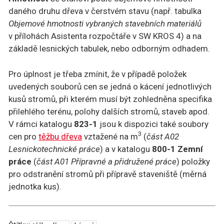
daného druhu dřeva v čerstvém stavu (např. tabulka
Objemové hmotnosti vybraných stavebních materiálů
v přílohách Asistenta rozpočtáře v SW KROS 4) a na
základě lesnických tabulek, nebo odborným odhadem.
Pro úplnost je třeba zmínit, že v případě položek
uvedených souborů cen se jedná o kácení jednotlivých
kusů stromů, při kterém musí být zohledněna specifika
přilehlého terénu, polohy dalších stromů, staveb apod.
V rámci katalogu
823-1
jsou k dispozici také soubory
3
cen pro
těžbu dřeva
vztažené na m
(
část A02
Lesnickotechnické práce
) a v katalogu
800-1 Zemní
práce
(
část A01 Přípravné a přidružené práce
) položky
pro odstranění stromů při přípravě staveniště (měrná
jednotka kus).