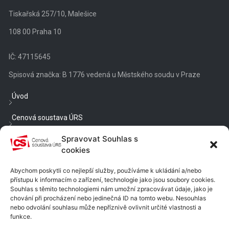
Tiskařská 257/10, Malešice
108 00 Praha 10
IČ: 47115645
Spisová značka: B 1776 vedená u Městského soudu v Praze
Úvod
Cenová soustava ÚRS
Spravovat Souhlas s
Veřejné zakázky
cookies
Třídníky a číselníky
Abychom poskytli co nejlepší služby, používáme k ukládání a/nebo
přístupu k informacím o zařízení, technologie jako jsou soubory cookies.
Blog
Souhlas s těmito technologiemi nám umožní zpracovávat údaje, jako je
chování při procházení nebo jedinečná ID na tomto webu. Nesouhlas
Cenové a technické podmínky
nebo odvolání souhlasu může nepříznivě ovlivnit určité vlastnosti a
funkce.
Nastavení cookies