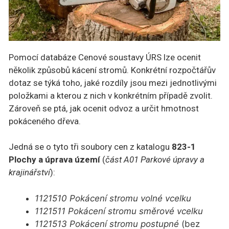
Pomocí databáze Cenové soustavy ÚRS lze ocenit
několik způsobů kácení stromů. Konkrétní rozpočtářův
dotaz se týká toho, jaké rozdíly jsou mezi jednotlivými
položkami a kterou z nich v konkrétním případě zvolit.
Zároveň se ptá, jak ocenit odvoz a určit hmotnost
pokáceného dřeva.
Jedná se o tyto tři soubory cen z katalogu
823-1
Plochy a úprava území
(
část A01 Parkové úpravy a
krajinářství
):
1121510 Pokácení stromu volné vcelku
1121511 Pokácení stromu směrové vcelku
1121513 Pokácení stromu postupné
(bez