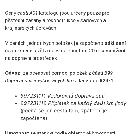
Ceny
části A01
katalogu jsou určeny pouze pro
pěstební zásahy a rekonstrukce v sadových a
krajinářských úpravách.
V cenách jednotlivých položek je započteno
odklizení
částí kmene a větví na vzdálenost do 20 m a
naložení
na dopravní prostředek.
Odvoz
lze oceňovat pomocí položek z části
B99
Doprava suti a vybouraných hmot
katalogu
823-1
:
997231111 Vodorovná doprava suti
997231119 Příplatek za každý další km jízdy
(počítá se jen cesta tam, zpáteční je
započtena)
Hmotnost
se stanoví podle objemové hmotnosti