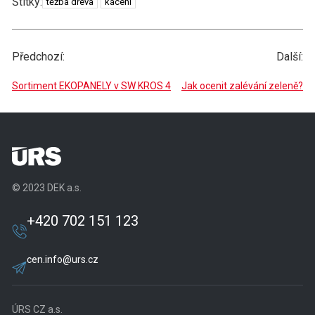
Štítky
Štítky:
těžba dřeva
kácení
Předchozí:
Další:
Sortiment EKOPANELY v SW KROS 4
Jak ocenit zalévání zeleně?
© 2023 DEK a.s.
+420 702 151 123
cen.info@urs.cz
ÚRS CZ a.s.