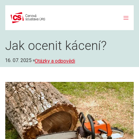
Přeskočit
na
obsah
Jak ocenit kácení?
Rubriky
16. 07. 2025
Otázky a odpovědi