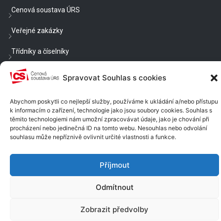
Cenová soustava ÚRS
Veřejné zakázky
Třídníky a číselníky
Blog
Spravovat Souhlas s cookies
Cenové a technické podmínky
Abychom poskytli co nejlepší služby, používáme k ukládání a/nebo přístupu
k informacím o zařízení, technologie jako jsou soubory cookies. Souhlas s
Nastavení cookies
těmito technologiemi nám umožní zpracovávat údaje, jako je chování při
procházení nebo jedinečná ID na tomto webu. Nesouhlas nebo odvolání
Chcete být v obraze?
souhlasu může nepříznivě ovlivnit určité vlastnosti a funkce.
Dostávat e-mailem rady, náměty a informace?
Příjmout
PŘIHLÁSIT SE K ODBĚRU
Odmítnout
Zobrazit předvolby