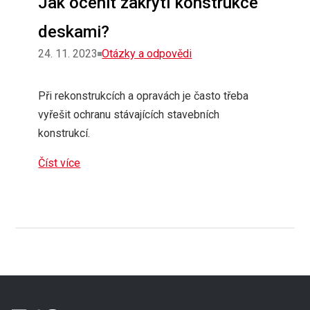
Jak ocenit zakrytí konstrukce
deskami?
Rubriky
24. 11. 2023
Otázky a odpovědi
Při rekonstrukcích a opravách je často třeba
vyřešit ochranu stávajících stavebních
konstrukcí.
Číst více