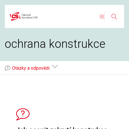
Přeskočit
na
Search
obsah
ochrana konstrukce
Otázky a odpovědi