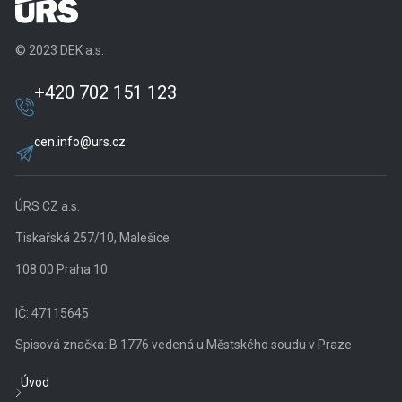
© 2023 DEK a.s.
+420 702 151 123
cen.info@urs.cz
ÚRS CZ a.s.
Tiskařská 257/10, Malešice
108 00 Praha 10
IČ: 47115645
Spisová značka: B 1776 vedená u Městského soudu v Praze
Úvod