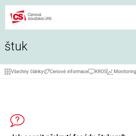
Přeskočit
na
obsah
štuk
Všechny články
Cenové informace
KROS
Monitoring