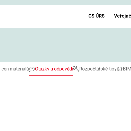
CS ÚRS
Veřejn
 cen materiálů
Otázky a odpovědi
Rozpočtářské tipy
BI