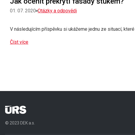
Jak ocenit překrytí fasády štukem?
Rubriky
01. 07. 2020
Otázky a odpovědi
V následujícím příspěvku si ukážeme jednu ze situací, které
Číst více
© 2023 DEK a.s.