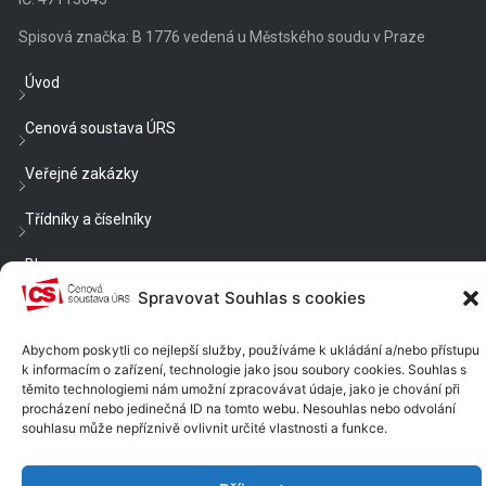
Spisová značka: B 1776 vedená u Městského soudu v Praze
Úvod
Cenová soustava ÚRS
Veřejné zakázky
Třídníky a číselníky
Blog
Spravovat Souhlas s cookies
Cenové a technické podmínky
Abychom poskytli co nejlepší služby, používáme k ukládání a/nebo přístupu
Nastavení cookies
k informacím o zařízení, technologie jako jsou soubory cookies. Souhlas s
těmito technologiemi nám umožní zpracovávat údaje, jako je chování při
Chcete být v obraze?
procházení nebo jedinečná ID na tomto webu. Nesouhlas nebo odvolání
souhlasu může nepříznivě ovlivnit určité vlastnosti a funkce.
Dostávat e-mailem rady, náměty a informace?