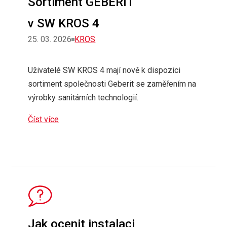
Sortiment GEBERIT
v SW KROS 4
Rubriky
25. 03. 2026
KROS
Uživatelé SW KROS 4 mají nově k dispozici
sortiment společnosti Geberit se zaměřením na
výrobky sanitárních technologií.
Číst více
Jak ocenit instalaci