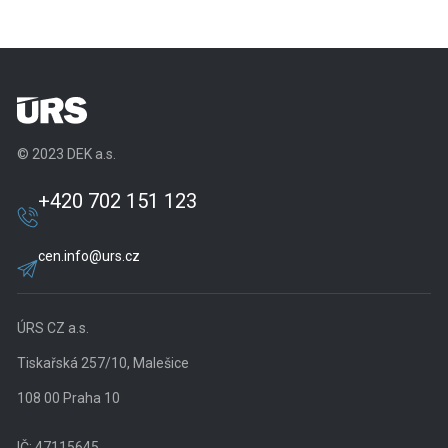
© 2023 DEK a.s.
+420 702 151 123
cen.info@urs.cz
ÚRS CZ a.s.
Tiskařská 257/10, Malešice
108 00 Praha 10
IČ: 47115645