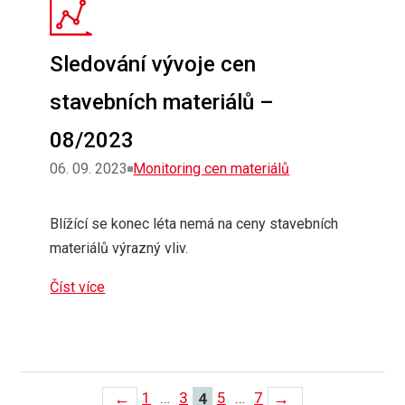
Sledování vývoje cen
stavebních materiálů –
08/2023
Rubriky
06. 09. 2023
Monitoring cen materiálů
Blížící se konec léta nemá na ceny stavebních
materiálů výrazný vliv.
Číst více
Stránka
Stránka
Stránka
Stránka
←
1
…
3
Stránka
5
…
7
→
4