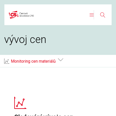
Přeskočit
na
Search
obsah
vývoj cen
Monitoring cen materiálů